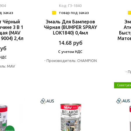
9904
Код: Г3-1840
д заказ
товар под заказ
т Чёрный
Эмаль Для Бамперов
Эм
чине 3 В 1
Чёрная (BUMPER SPRAY
Ат
щая (MAV
LOK1840) 0,4мл
Быст
 9004) 2,4л
Мато
14.68
руб
руб
С учетом НДС
 НДС
-
Производитель:
CHAMPION
ль:
MAV
-
П
Советуе