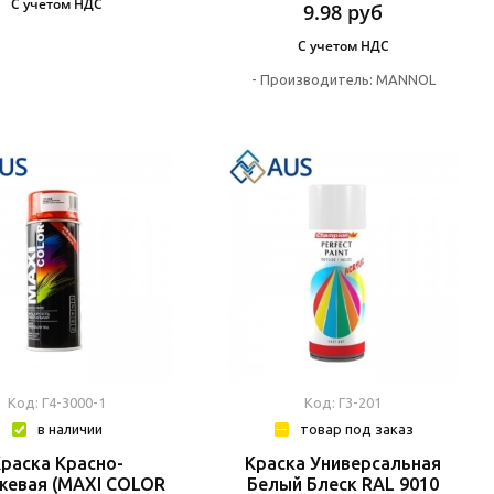
С учетом НДС
9.98
руб
С учетом НДС
-
Производитель:
MANNOL
Код: Г4-3000-1
Код: Г3-201
в наличии
товар под заказ
Краска Красно-
Краска Универсальная
жевая (MAXI COLOR
Белый Блеск RAL 9010