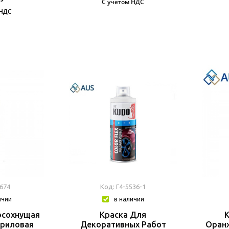
С учетом НДС
 НДС
9674
Код: Г4-5536-1
ичии
в наличии
осохнущая
Краска Для
криловая
Декоративных Работ
Оран