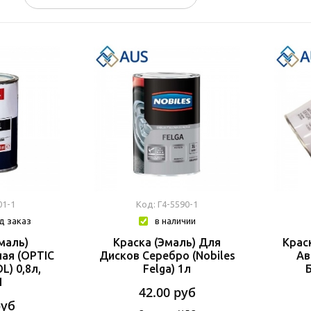
01-1
Код: Г4-5590-1
д заказ
в наличии
маль)
Краска (Эмаль) Для
Крас
ая (OPTIC
Дисков Серебро (Nobiles
Ав
) 0,8л,
Felga) 1л
1
42.00
руб
руб