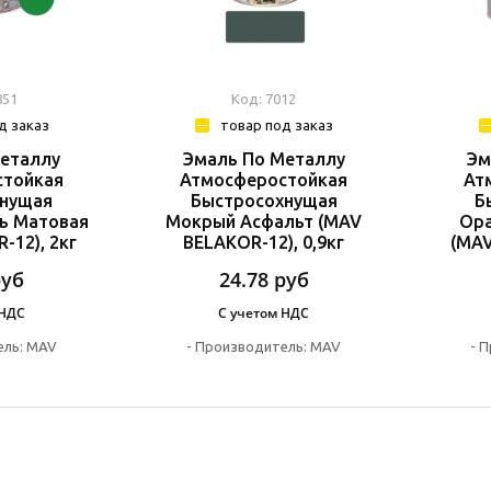
851
Код: 7012
д заказ
товар под заказ
еталлу
Эмаль По Металлу
Эм
стойкая
Атмосферостойкая
Ат
хнущая
Быстросохнущая
Б
ь Матовая
Мокрый Асфальт (MAV
Ора
-12), 2кг
BELAKOR-12), 0,9кг
(MAV
руб
24.78
руб
 НДС
С учетом НДС
ль:
MAV
-
Производитель:
MAV
-
П