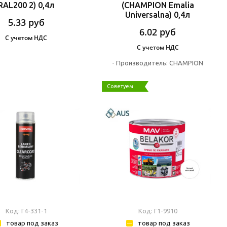
RAL200 2) 0,4л
(CHAMPION Emalia
Universalna) 0,4л
5.33
руб
6.02
руб
С учетом НДС
С учетом НДС
-
Производитель:
CHAMPION
Советуем
Код: Г4-331-1
Код: Г1-9910
товар под заказ
товар под заказ