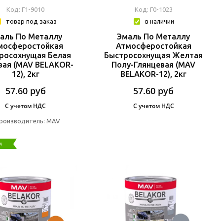
Код: Г1-9010
Код: Г0-1023
товар под заказ
в наличии
аль По Металлу
Эмаль По Металлу
мосферостойкая
Атмосферостойкая
росохнущая Белая
Быстросохнущая Желтая
вая (MAV BELAKOR-
Полу-Глянцевая (MAV
12), 2кг
BELAKOR-12), 2кг
57.60
руб
57.60
руб
С учетом НДС
С учетом НДС
роизводитель:
MAV
м