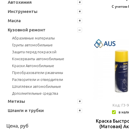
Автохимия
С учетом
Инструменты
Масла
Кузовной ремонт
Абразивные материалы
Грунты автомобильные
Защита перед покраской
Консерванты автомобильные
Краски Автомобильные
Преобразователи ржавчины
Растворители и отвердители
Шпатлёвки автомобильные
Дополнительные средства
Метизы
Код: Г3-
Шланги и трубки
в нал
Краска Быстр
Цена, руб
(Матовая) А