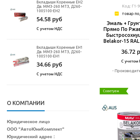
Вкладыши Коренные ЕН2
Код: Г1-
Дв. ММЗ-260 МТЗ, Д260-
1005100-ЕН2
товар по
54.58
руб
Эмаль + Грун
С учетом НДС
Прямо По Ржав
Быстросохну
Belakor-15 RAL
Вкладыши Коренные ЕН1
36.72
Дв. ММЗ-260 МТЗ, Д260-
1005100-ЕН1
С учетом
34.66
руб
-
Производите
С учетом НДС
Советуем
О КОМПАНИИ
Юридическое лицо
ООО "АвтоЮниКомплект"
Юридический адрес :