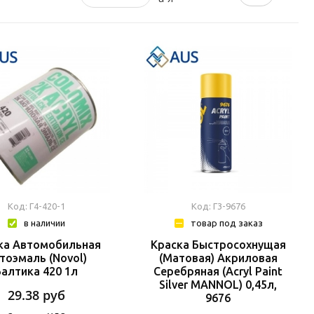
Код: Г4-420-1
Код: Г3-9676
в наличии
товар под заказ
ка Автомобильная
Краска Быстросохнущая
тоэмаль (Novol)
(матовая) Акриловая
Балтика 420 1л
Серебряная (Acryl Paint
Silver MANNOL) 0,45л,
29.38
руб
9676