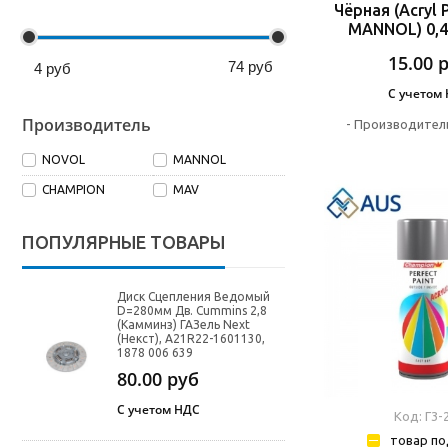
Чёрная (Acryl 
MANNOL) 0,4
15.00
74
руб
4
руб
С учетом
Производитель
-
Производител
NOVOL
MANNOL
CHAMPION
MAV
ПОПУЛЯРНЫЕ ТОВАРЫ
Диск Сцепления Ведомый
D=280мм Дв. Cummins 2,8
(Камминз) ГАЗель Next
(Некст), A21R22-1601130,
1878 006 639
80.00
руб
С учетом НДС
Код: Г3-
товар по