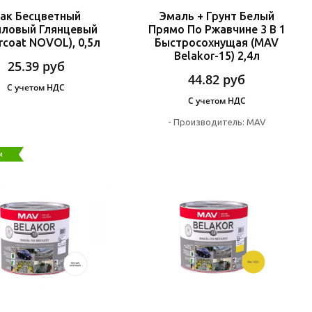
ак Бесцветный
Эмаль + Грунт Белый
иловый Глянцевый
Прямо По Ржавчине 3 В 1
rcoat NOVOL), 0,5л
Быстросохнущая (MAV
Belakor-15) 2,4л
25.39
руб
44.82
руб
С учетом НДС
С учетом НДС
-
Производитель:
MAV
м