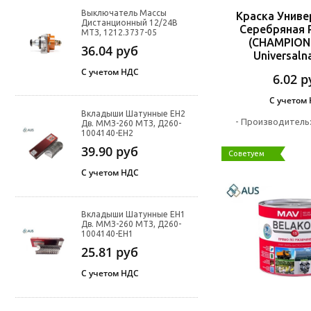
Выключатель Массы
Краска Униве
Дистанционный 12/24В
Серебряная 
МТЗ, 1212.3737-05
(CHAMPION 
36.04
руб
Universaln
С учетом НДС
6.02
р
С учетом
Вкладыши Шатунные ЕН2
-
Производитель
Дв. ММЗ-260 МТЗ, Д260-
1004140-ЕН2
39.90
руб
Советуем
С учетом НДС
Вкладыши Шатунные ЕН1
Дв. ММЗ-260 МТЗ, Д260-
1004140-ЕН1
25.81
руб
С учетом НДС