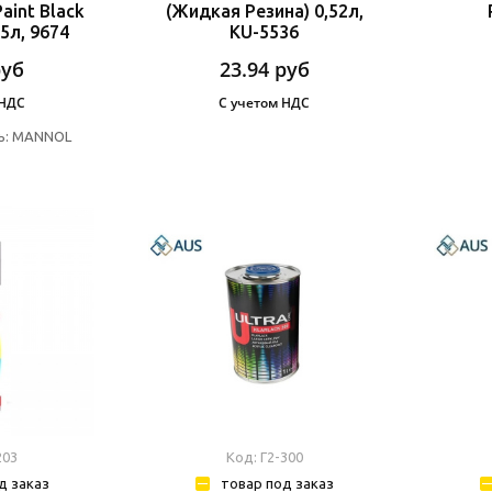
Paint Black
(Жидкая Резина) 0,52л,
5л, 9674
KU-5536
руб
23.94
руб
 НДС
С учетом НДС
ь:
MANNOL
203
Код: Г2-300
д заказ
товар под заказ