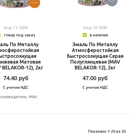
Код: Г1-2008
Код: Г0-7040
товар под заказ
в наличии
аль По Металлу
Эмаль По Металлу
мосферостойкая
Атмосферостойкая
ыстросохнущая
Быстросохнущая Серая
нжевая Матовая
Полуглянцевая (MAV
 BELAKOR-12), 2кг
BELAKOR-12), 2кг
74.40
руб
47.00
руб
С учетом НДС
С учетом НДС
роизводитель:
MAV
Показано 1-20 из 30