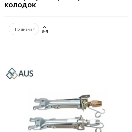
колодок
По имени
а-я