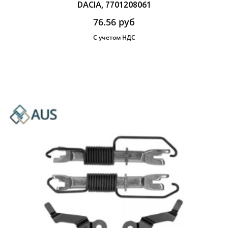
DACIA, 7701208061
76.56
руб
С учетом НДС