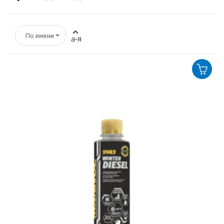
По имени
а-я