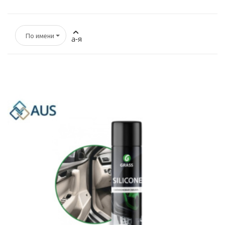
По имени
а-я