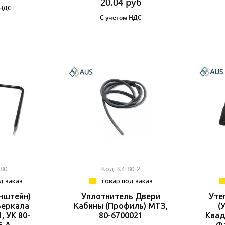
20.04
руб
 НДС
С учетом НДС
-80
Код: К4-80-2
д заказ
товар под заказ
нштейн)
Уплотнитель Двери
Уте
Зеркала
Кабины (профиль) МТЗ,
(
, УК 80-
80-6700021
Квад
6-А
Фа