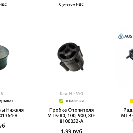
 НДС
С учетом НДС
-8
Код: И1-80-3
д заказ
в наличии
ны Нижняя
Пробка Отопителя
Рад
01364-В
МТЗ-80, 100, 900, 80-
МТЗ-8
8100052-А
уб
1.99
руб