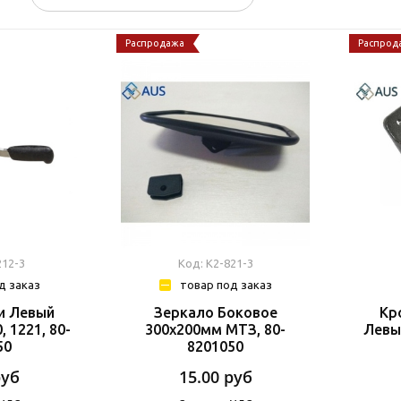
Распродажа
Распрод
212-3
Код: К2-821-3
д заказ
товар под заказ
и Левый
Зеркало Боковое
Кр
, 1221, 80-
300х200мм МТЗ, 80-
Левы
50
8201050
руб
15.00
руб