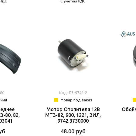
 НДС
С учетом НДС
-80
Код: Л3-9742-2
ичии
товар под заказ
реднее
Мотор Отопителя 12В
Обойм
З-80, 82,
МТЗ-82, 900, 1221, ЗИЛ,
403041
9742.3730000
уб
48.00
руб