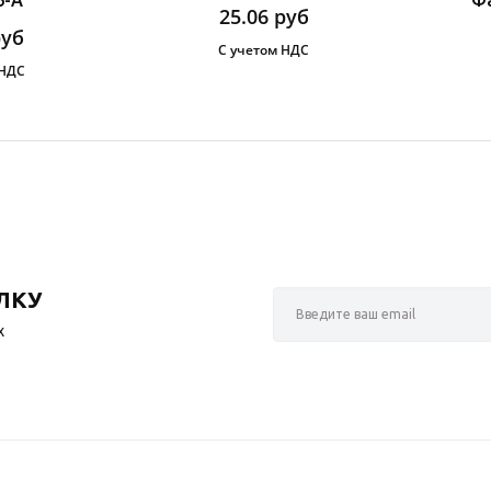
25.06
руб
руб
С учетом НДС
 НДС
ЛКУ
х