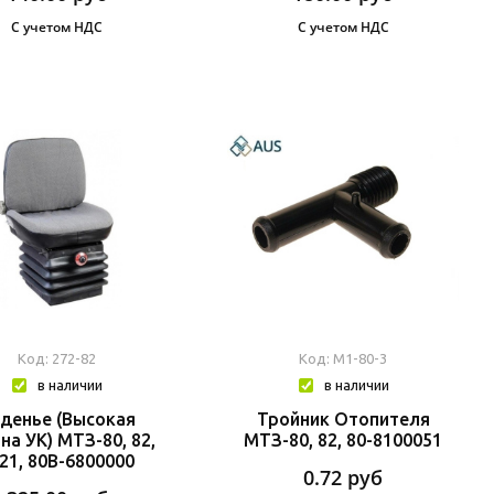
С учетом НДС
С учетом НДС
Код: 272-82
Код: М1-80-3
в наличии
в наличии
денье (Высокая
Тройник Отопителя
на УК) МТЗ-80, 82,
МТЗ-80, 82, 80-8100051
21, 80В-6800000
0.72
руб