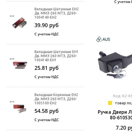
С учетом
Вкладыши Шатунные ЕН2
Дв. ММЗ-260 МТЗ, Д260-
1004140-ЕН2
39.90
руб
С учетом НДС
Вкладыши Шатунные ЕН1
Дв. ММЗ-260 МТЗ, Д260-
1004140-ЕН1
25.81
руб
С учетом НДС
Вкладыши Коренные ЕН2
Код: К2-6
Дв. ММЗ-260 МТЗ, Д260-
товар по
1005100-ЕН2
54.58
руб
Ручка Двери Л
80-61053
С учетом НДС
7.20
р