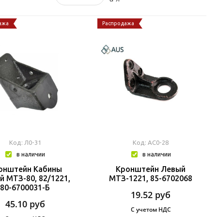
ажа
Распродажа
Код: Л0-31
Код: АС0-28
в наличии
в наличии
онштейн Кабины
Кронштейн Левый
й МТЗ-80, 82/1221,
МТЗ-1221, 85-6702068
80-6700031-Б
19.52
руб
45.10
руб
С учетом НДС