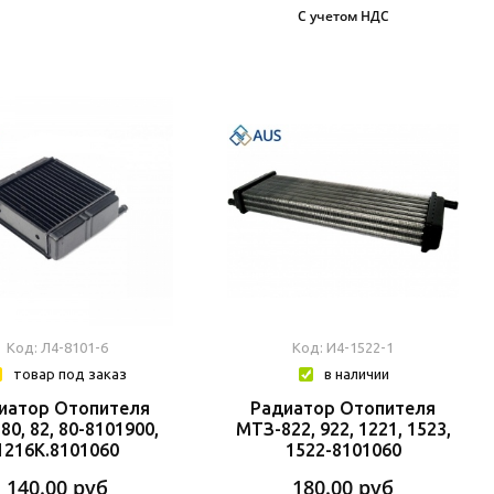
С учетом НДС
Код: Л4-8101-6
Код: И4-1522-1
товар под заказ
в наличии
иатор Отопителя
Радиатор Отопителя
0, 82, 80-8101900,
МТЗ-822, 922, 1221, 1523,
1216К.8101060
1522-8101060
140.00
руб
180.00
руб