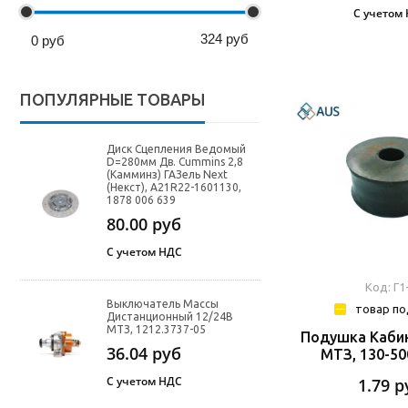
С учетом
324
руб
0
руб
ПОПУЛЯРНЫЕ ТОВАРЫ
Диск Сцепления Ведомый
D=280мм Дв. Cummins 2,8
(Камминз) ГАЗель Next
(Некст), A21R22-1601130,
1878 006 639
80.00
руб
С учетом НДС
Код: Г1
Выключатель Массы
товар по
Дистанционный 12/24В
МТЗ, 1212.3737-05
Подушка Каби
36.04
руб
МТЗ, 130-50
С учетом НДС
1.79
р