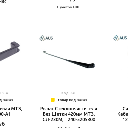
 НДС
С учетом НДС
105-4
Код: 240
д заказ
товар под заказ
евая МТЗ,
Рычаг Стеклоочистителя
Си
00-А1
Без Щетки 420мм МТЗ,
Каби
СЛ-230М, Т240-5205300
12
уб