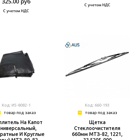
325.00
руб
С учетом НДС
С учетом НДС
Код: И5-8082-1
Код: 660-193
товар под заказ
товар под заказ
плитель На Капот
Щетка
универсальный,
Стеклоочистителя
ратные И Круглые
660мм МТЗ-82, 1221,
ры) МТЗ-80, 82
33.5205-900