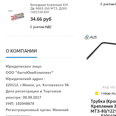
С учетом
Вкладыши Коренные ЕН1
Дв. ММЗ-260 МТЗ, Д260-
1005100-ЕН1
34.66
руб
С учетом НДС
О КОМПАНИИ
Юридическое лицо
ООО "АвтоЮниКомплект"
Юридический адрес :
220112, г.Минск, ул. Котовского 56
Код: Н2
Дата регистрации в Торговом
товар по
реестре: 08.08.2017
Трубка (кро
УНП: 192949879
Крепления 
Регистрационный орган: Минский
МТЗ-80/1221
820110
горисполком