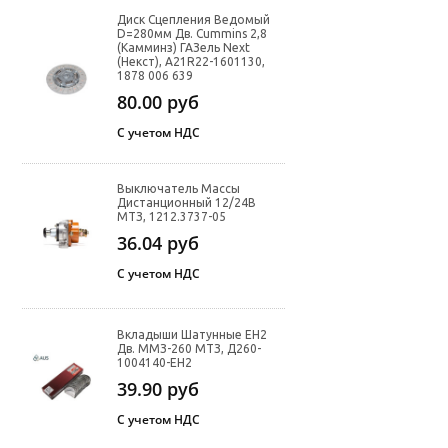
Диск Сцепления Ведомый
D=280мм Дв. Cummins 2,8
(Камминз) ГАЗель Next
(Некст), A21R22-1601130,
1878 006 639
80.00
руб
С учетом НДС
Выключатель Массы
Дистанционный 12/24В
МТЗ, 1212.3737-05
36.04
руб
С учетом НДС
Вкладыши Шатунные ЕН2
Дв. ММЗ-260 МТЗ, Д260-
1004140-ЕН2
39.90
руб
С учетом НДС