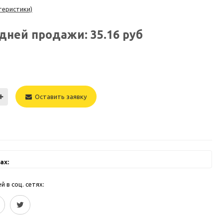
теристики)
едней продажи:
35.16
руб
Оставить заявку
ах:
 в соц. сетях: