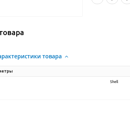
товара
арактеристики товара
метры
Shell