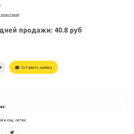
l
теристики)
едней продажи:
40.8
руб
Оставить заявку
ах:
 в соц. сетях: