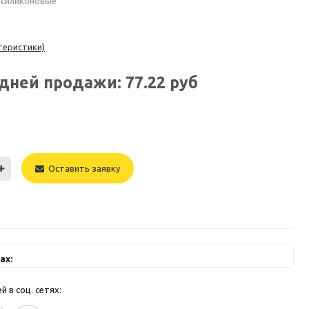
 силиконовые
теристики)
едней продажи:
77.22
руб
Оставить заявку
ах:
 в соц. сетях: