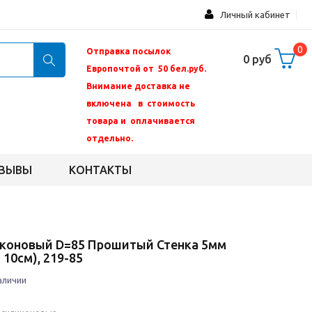
Личный кабинет
0
Отправка посылок
0 руб
Европочтой от 50 бел.руб.
Внимание доставка не
включена в стоимость
товара и оплачивается
отдельно.
ЗЫВЫ
КОНТАКТЫ
коновый D=85 Прошитый Стенка 5мм
 10см), 219-85
аличии