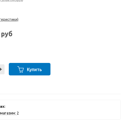
 силиконовые
теристики)
8
руб
Купить
ах:
магазин:
2