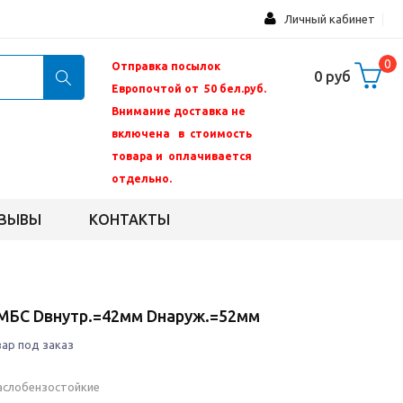
Личный кабинет
0
Отправка посылок
0 руб
Европочтой от 50 бел.руб.
Внимание доставка не
включена в стоимость
товара и оплачивается
отдельно.
ЗЫВЫ
КОНТАКТЫ
 МБС Dвнутр.=42мм Dнаруж.=52мм
ар под заказ
аслобензостойкие