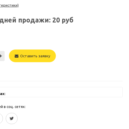
теристики)
едней продажи:
20
руб
Оставить заявку
ах:
 в соц. сетях: