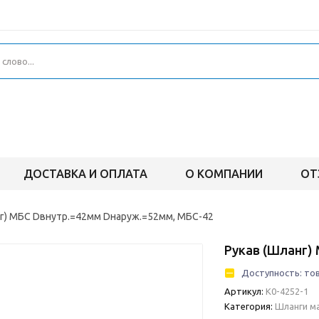
ДОСТАВКА И ОПЛАТА
О КОМПАНИИ
ОТ
нг) МБС Dвнутр.=42мм Dнаруж.=52мм, МБС-42
Рукав (Шланг)
Доступность:
тов
Артикул:
К0-4252-1
Категория:
Шланги м