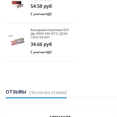
54.58
руб
С учетом НДС
Вкладыши Коренные ЕН1
Дв. ММЗ-260 МТЗ, Д260-
1005100-ЕН1
34.66
руб
С учетом НДС
ОТЗЫВЫ
(
Читать все отзывы
)