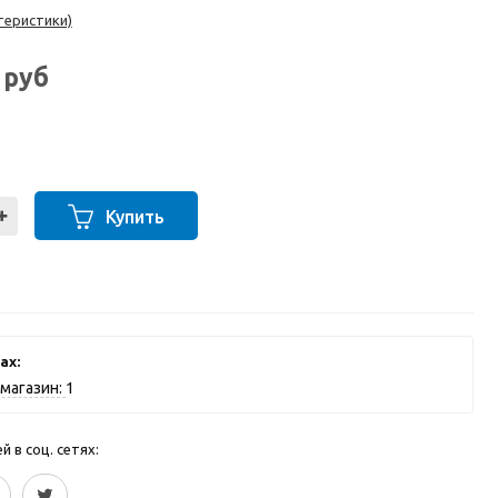
теристики)
2
руб
Купить
ах:
магазин:
1
 в соц. сетях: