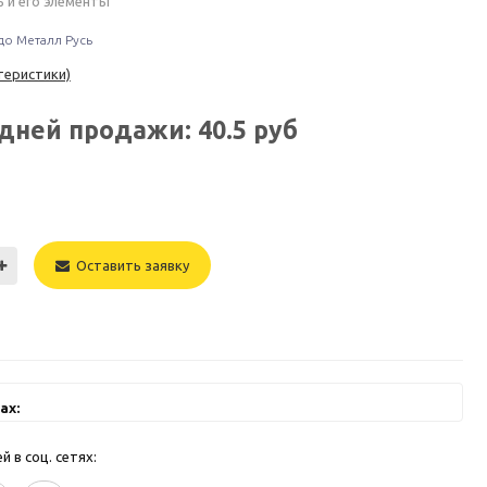
 и его элементы
до Металл Русь
теристики)
едней продажи:
40.5
руб
Оставить заявку
ах:
 в соц. сетях: