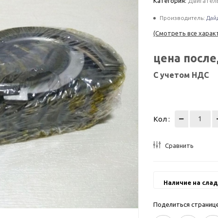
Категория:
Двигатель
Производитель:
Дай
(Смотреть все харак
цена посл
С учетом НДС
Кол :
Сравнить
Наличие на слад
Поделиться страницей