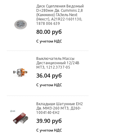
Диск Сцепления Ведомый
D=280мм Дв. Cummins 2,8
(Камминз) ГАЗель Next
(Некст), A21R22-1601130,
1878 006 639
80.00
руб
С учетом НДС
Выключатель Массы
Дистанционный 12/24В
МТЗ, 1212.3737-05
36.04
руб
С учетом НДС
Вкладыши Шатунные ЕН2
Дв. ММЗ-260 МТЗ, Д260-
1004140-ЕН2
39.90
руб
С учетом НДС