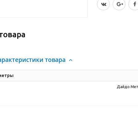
товара
арактеристики товара
метры
Дайдо Мет