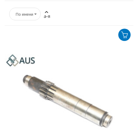
По имени
а-я