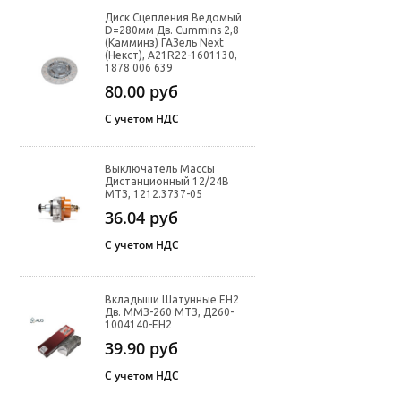
Диск Сцепления Ведомый
D=280мм Дв. Cummins 2,8
(Камминз) ГАЗель Next
(Некст), A21R22-1601130,
1878 006 639
80.00
руб
С учетом НДС
Выключатель Массы
Дистанционный 12/24В
МТЗ, 1212.3737-05
36.04
руб
С учетом НДС
Вкладыши Шатунные ЕН2
Дв. ММЗ-260 МТЗ, Д260-
1004140-ЕН2
39.90
руб
С учетом НДС