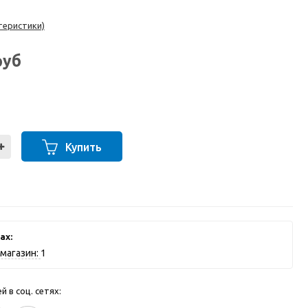
теристики)
руб
Купить
ах:
магазин:
1
 в соц. сетях: