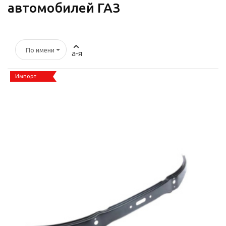
автомобилей ГАЗ
По имени
а-я
Импорт