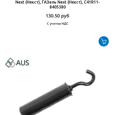
Next (Некст), ГАЗель Next (Некст), С41R11-
8405380
130.50
руб
С учетом НДС