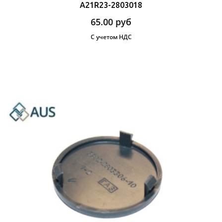
А21R23-2803018
65.00
руб
С учетом НДС