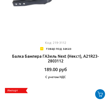
Код: 219-3112
товар под заказ
Балка Бампера ГАЗель Next (Некст), А21R23-
2803112
189.00
руб
С учетом НДС
Импорт