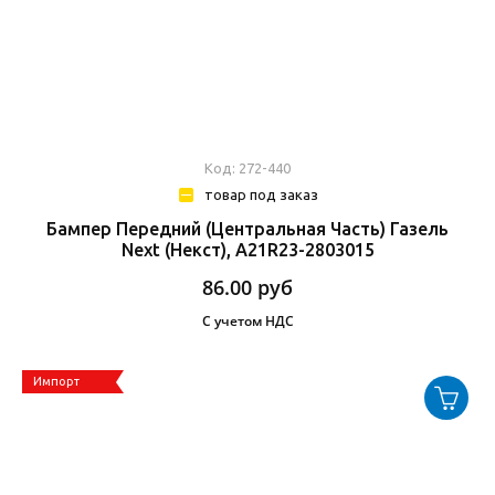
Код: 272-440
товар под заказ
Бампер Передний (центральная Часть) Газель
Next (Некст), А21R23-2803015
86.00
руб
С учетом НДС
Импорт