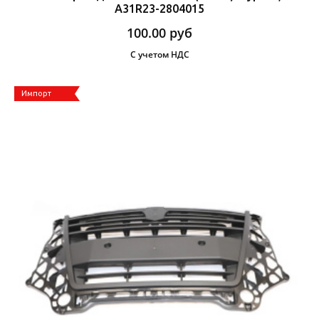
А31R23-2804015
100.00
руб
С учетом НДС
Импорт